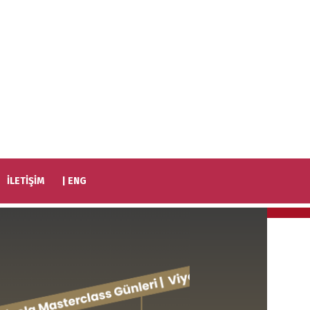
İLETİŞİM
| ENG