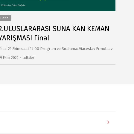
Genel
2.ULUSLARARASI SUNA KAN KEMAN
YARIŞMASI Final
Final 21 Ekim saat 14.00 Program ve Sıralama: Viaceslav Ermolaev
19 Ekim 2022
Author
adkder