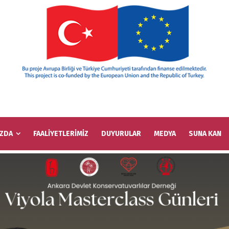
IZDA
FAALİYETLERİMİZ
DUYURULAR
MEDYA
SUNA KAN