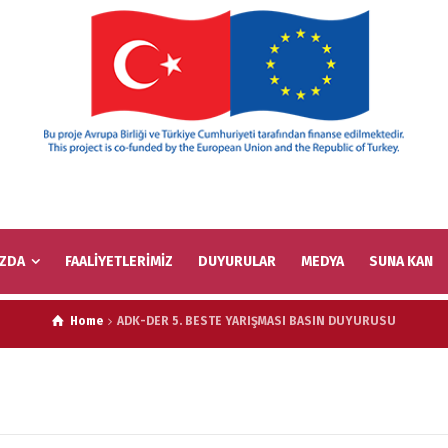
IZDA
FAALİYETLERİMİZ
DUYURULAR
MEDYA
SUNA KAN
Home
ADK-DER 5. BESTE YARIŞMASI BASIN DUYURUSU