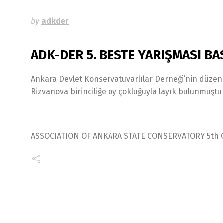
by
adkder
ADK-DER 5. BESTE YARIŞMASI B
Ankara Devlet Konservatuvarlılar Derneği’nin düzenl
Rizvanova birinciliğe oy çokluğuyla layık bulunmuştur
ASSOCIATION OF ANKARA STATE CONSERVATORY 5th C