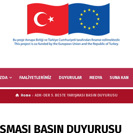
IZDA
FAALİYETLERİMİZ
DUYURULAR
MEDYA
SUNA KAN
Home
ADK-DER 5. BESTE YARIŞMASI BASIN DUYURUSU
RIŞMASI BASIN DUYURUSU